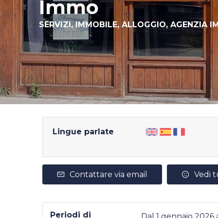
Immo
SERVIZI,
IMMOBILE,
ALLOGGIO,
AGENZIA I
Lingue parlate
Contattare via email
Vedi t
Periodi di
Dal
1 gennaio 2026