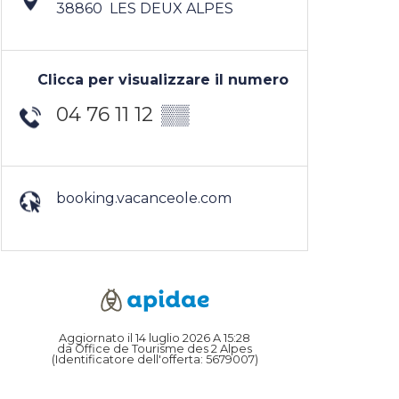
38860
LES DEUX ALPES
Clicca per visualizzare il numero
04 76 11 12
▒▒
booking.vacanceole.com
Aggiornato il 14 luglio 2026 A 15:28
da Office de Tourisme des 2 Alpes
(Identificatore dell'offerta:
5679007
)