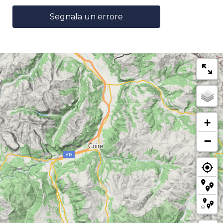
Segnala un errore
+
−