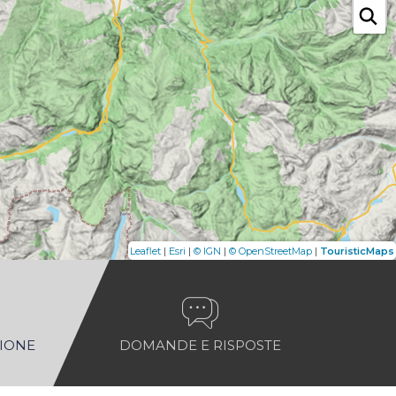
|
|
|
|
Leaflet
Esri
© IGN
© OpenStreetMap
TouristicMaps
NIONE
DOMANDE E RISPOSTE