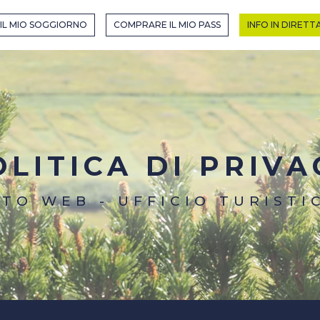
R EN MODE HIVER
IL MIO SOGGIORNO
COMPRARE IL MIO PASS
INFO IN DIRETT
HIVER
OLITICA DI PRIVA
ITO WEB - UFFICIO TURISTI