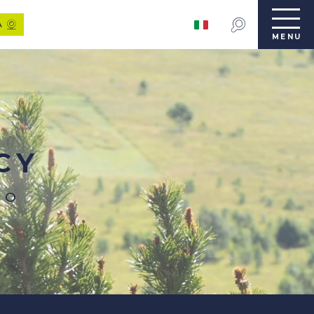
A
MENU
CY
CO