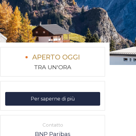
APERTO OGGI
TRA UN'ORA
Per saperne di più
Contatto
BNP Paribas