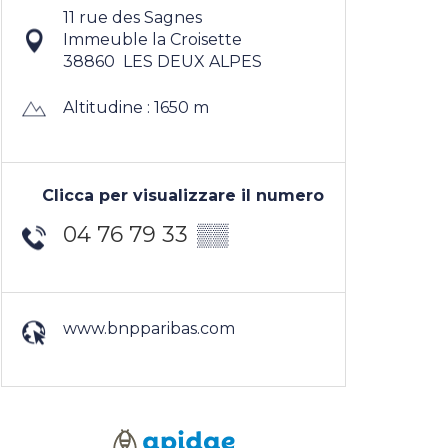
11 rue des Sagnes
Immeuble la Croisette
38860
LES DEUX ALPES
Altitudine : 1650 m
Clicca per visualizzare il numero
04 76 79 33
▒▒
www.bnpparibas.com