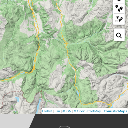
|
|
|
|
Leaflet
Esri
© IGN
© OpenStreetMap
TouristicMaps