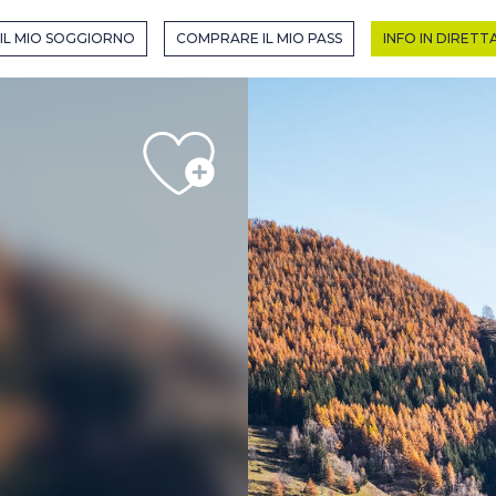
R EN MODE HIVER
IL MIO SOGGIORNO
COMPRARE IL MIO PASS
INFO IN DIRETT
HIVER