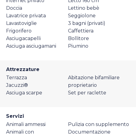
internet privato
Letto 160 cm
Doccia
Lettino bebè
Lavatrice privata
Seggiolone
Lavastoviglie
3 bagni (privati)
Frigorifero
Caffettiera
Asciugacapelli
Bollitore
Asciuga asciugamani
Piumino
Attrezzature
Terrazza
Abitazione bifamiliare
Jacuzzi®
proprietario
Asciuga scarpe
Set per raclette
Servizi
Animali ammessi
Pulizia con supplemento
Animali con
Documentazione