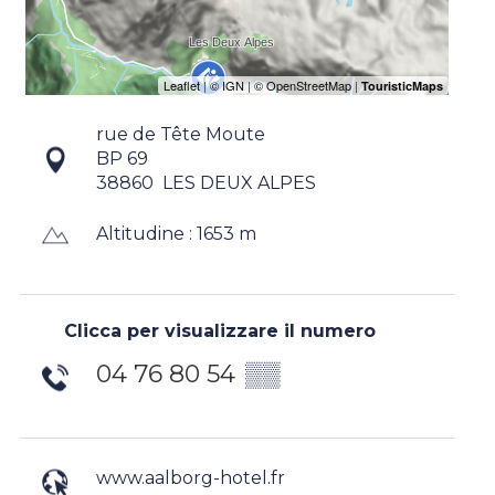
rue de Tête Moute
BP 69
38860
LES DEUX ALPES
Altitudine : 1653 m
Clicca per visualizzare il numero
04 76 80 54
▒▒
www.aalborg-hotel.fr