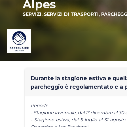
Alpes
SERVIZI,
SERVIZI DI TRASPORTI,
PARCHEGG
Durante la stagione estiva e quell
parcheggio è regolamentato e a
Periodi:
- Stagione invernale, dal 1° dicembre al 30 
- Stagione estiva, dal 5 luglio al 31 agosto
Danchère e Les Escalons)