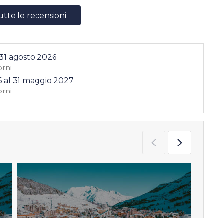
utte le recensioni
31 agosto 2026
orni
6
al
31 maggio 2027
orni