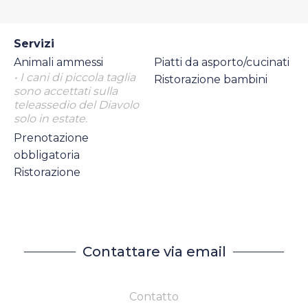
Servizi
Animali ammessi
Piatti da asporto/cucinati
• I cani di piccola taglia
Ristorazione bambini
sono accettati sulla
teleassedio del Diavolo
solo in estate.
Prenotazione
obbligatoria
Ristorazione
Contattare via email
Contatto