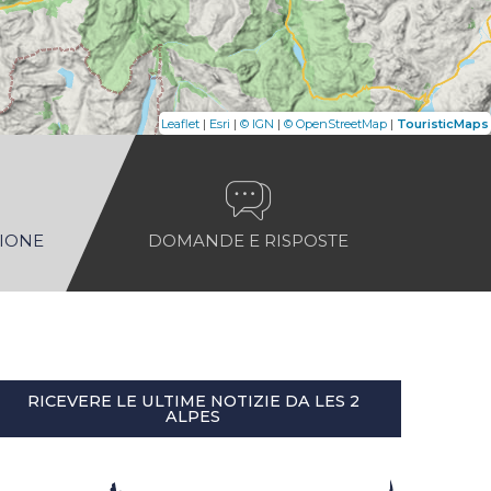
|
|
|
|
Leaflet
Esri
© IGN
© OpenStreetMap
TouristicMaps
NIONE
DOMANDE E RISPOSTE
RICEVERE LE ULTIME NOTIZIE DA LES 2
ALPES