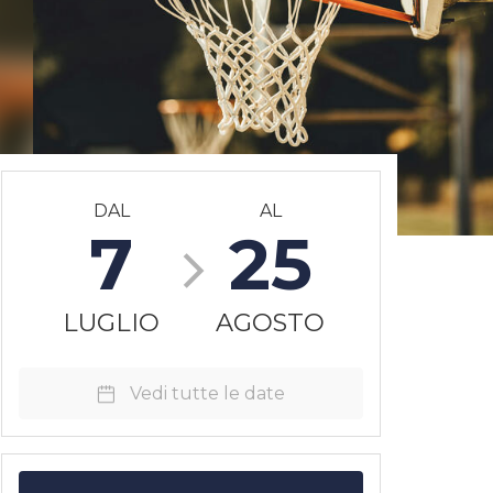
DAL
AL
7
25
LUGLIO
AGOSTO
Vedi tutte le date