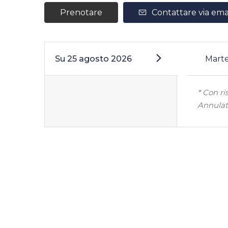
Prenotare
Contattare via ema
Su
25 agosto 2026
Mart
* Con ri
Annulat