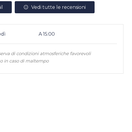
il
Vedi tutte le recensioni
edì
A 15:00
serva di condizioni atmosferiche favorevoli
o in caso di maltempo