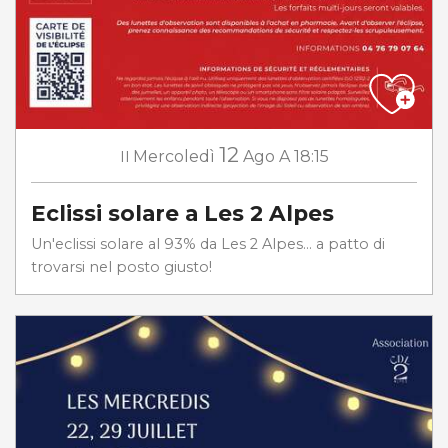
12
Il
Mercoledì
Ago
A 18:15
Eclissi solare a Les 2 Alpes
Un'eclissi solare al 93% da Les 2 Alpes... a patto di
trovarsi nel posto giusto!