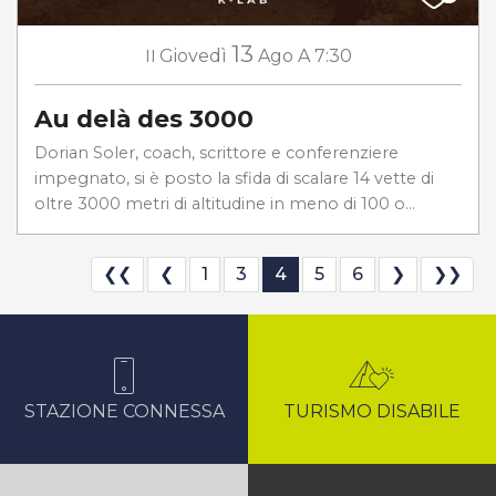
13
Il
Giovedì
Ago
A 7:30
Au delà des 3000
Dorian Soler, coach, scrittore e conferenziere
impegnato, si è posto la sfida di scalare 14 vette di
oltre 3000 metri di altitudine in meno di 100 o...
❮❮
❮
1
3
4
5
6
❯
❯❯
STAZIONE CONNESSA
TURISMO DISABILE