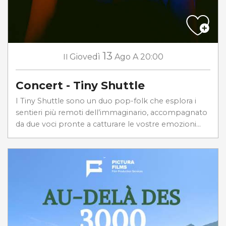
13
Il
Giovedì
Ago
A 20:00
Concert - Tiny Shuttle
I Tiny Shuttle sono un duo pop-folk che esplora i
sentieri più remoti dell’immaginario, accompagnato
da due voci pronte a catturare le vostre emozioni...