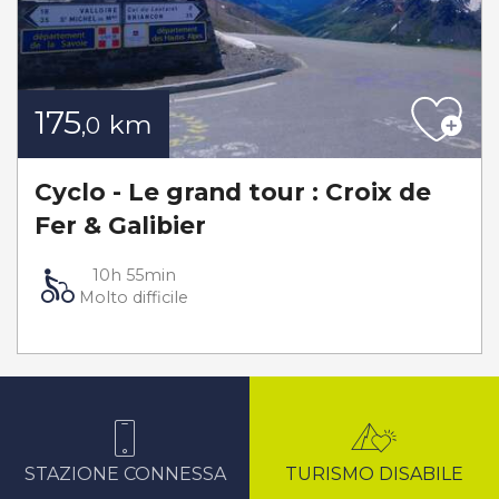
175
km
,0
Cyclo - Le grand tour : Croix de
Fer & Galibier
10h 55min
Molto difficile
STAZIONE CONNESSA
TURISMO DISABILE