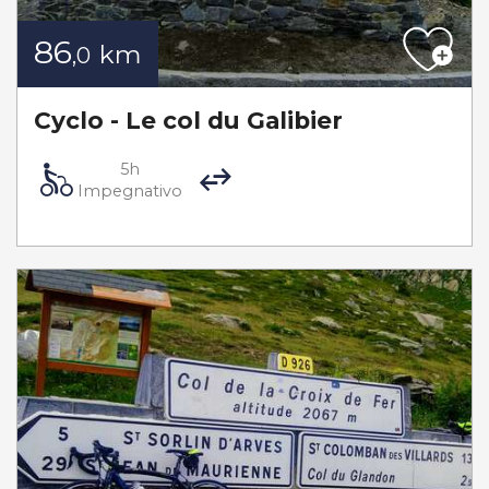
86
km
,0
Cyclo - Le col du Galibier
5h
Impegnativo