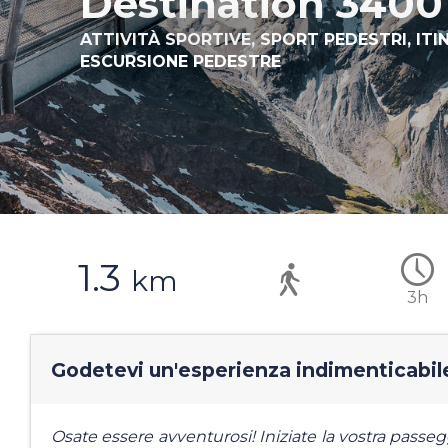
Destination 3400
ATTIVITÀ SPORTIVE,
SPORT PEDESTRI,
ITI
ESCURSIONE PEDESTRE
1.3
km
3h
Godetevi un'esperienza indimenticabile 
Osate essere avventurosi! Iniziate la vostra passe