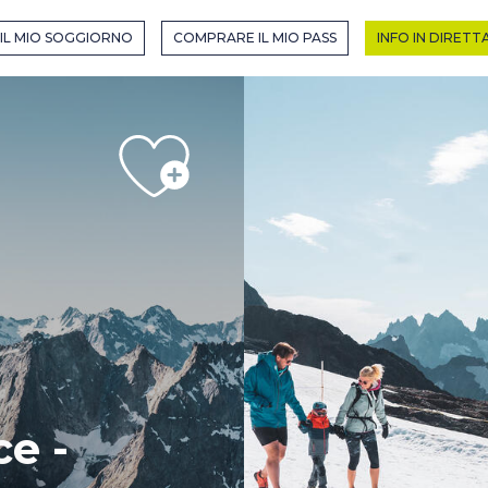
R EN MODE HIVER
IL MIO SOGGIORNO
COMPRARE IL MIO PASS
INFO IN DIRETT
HIVER
e -