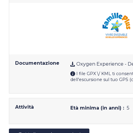
Documentazione
Oxygen Experience - De
I file GPX \/ KML ti consen
dell'escursione sul tuo GPS (
Attività
Età minima (in anni) :
5