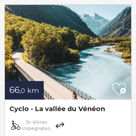
66
km
,0
Cyclo - La vallée du Vénéon
3h 40min
Impegnativo