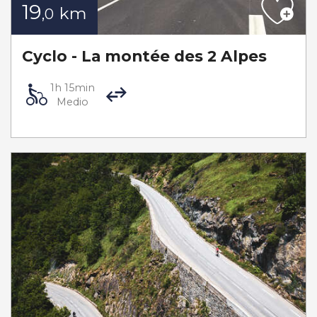
19
km
,0
Cyclo - La montée des 2 Alpes
1h 15min
Medio