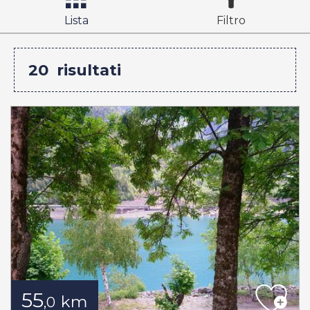
Lista
Filtro
20
risultati
55
km
,0