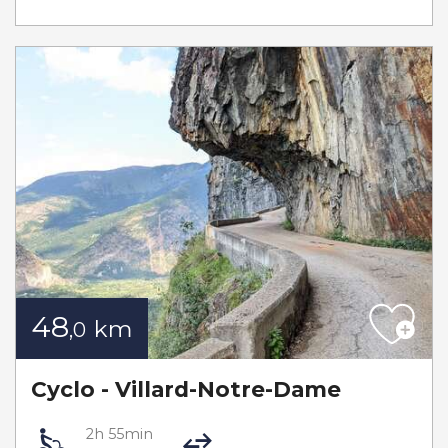
48
km
,0
Cyclo - Villard-Notre-Dame
2h 55min