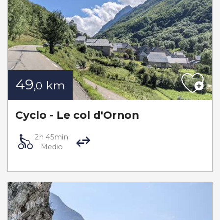
49
km
,0
Cyclo - Le col d'Ornon
2h 45min
Medio