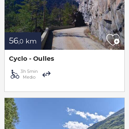
56
km
,0
Cyclo - Oulles
3h 5min
Medio