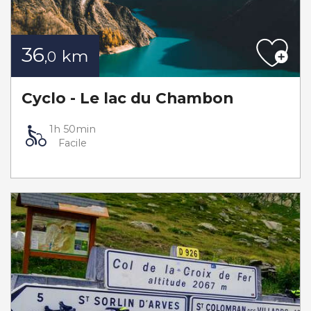
36
km
,0
Cyclo - Le lac du Chambon
1h 50min
Facile