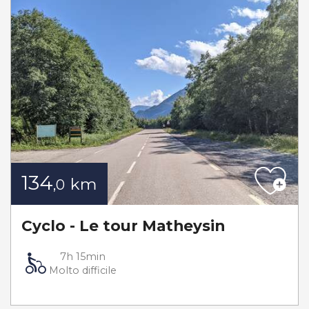
134
km
,0
Cyclo - Le tour Matheysin
7h 15min
Molto difficile