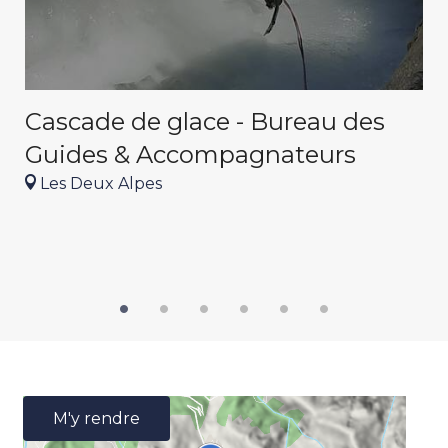
Cascade de glace - Bureau des
D
E
Guides & Accompagnateurs
d
Les Deux Alpes
d
M'y rendre