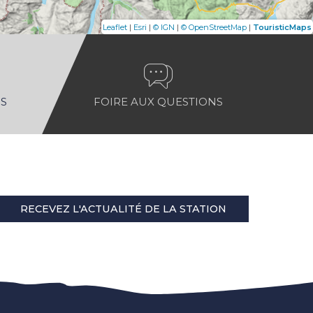
|
|
|
|
Leaflet
Esri
© IGN
© OpenStreetMap
TouristicMaps
S
FOIRE AUX QUESTIONS
RECEVEZ L'ACTUALITÉ DE LA STATION