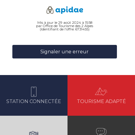
Mis à jour le 29 août 2024 à 15:58
par Office de Tourisme des 2 Alpes
(Identifiant de l'offre:
6731455
)
Signaler une erreur
STATION CONNECTÉE
TOURISME ADAPTÉ