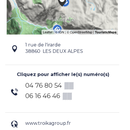
1 rue de l'irarde
38860
LES DEUX ALPES
Cliquez pour afficher le(s) numéro(s)
04 76 80 54
▒▒
06 16 46 46
▒▒
www.troikagroup.fr