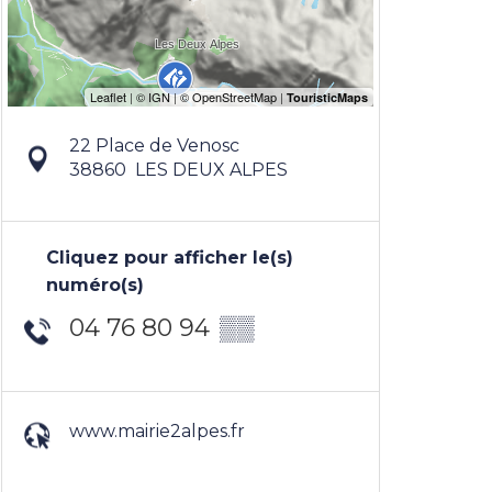
22 Place de Venosc
38860
LES DEUX ALPES
Cliquez pour afficher le(s)
numéro(s)
04 76 80 94
▒▒
www.mairie2alpes.fr