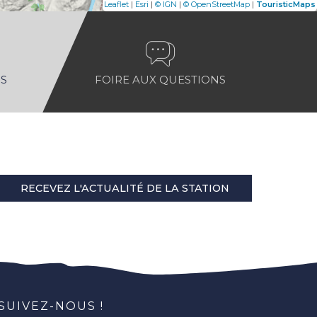
|
|
|
|
Leaflet
Esri
© IGN
© OpenStreetMap
TouristicMaps
S
FOIRE AUX QUESTIONS
RECEVEZ L'ACTUALITÉ DE LA STATION
SUIVEZ-NOUS !