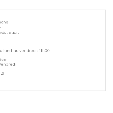
nche
 :
di, Jeudi :
u lundi au vendredi : 11h00
son :
Vendredi :
-12h