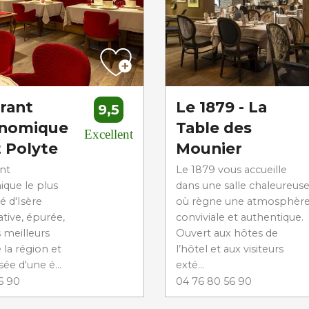
rant
Le 1879 - La
9,5
onomique
Table des
Excellent
t Polyte
Mounier
ant
Le 1879 vous accueille
que le plus
dans une salle chaleureus
é d'Isère
où règne une atmosphèr
ative, épurée,
conviviale et authentique.
s meilleurs
Ouvert aux hôtes de
 la région et
l’hôtel et aux visiteurs
e d'une é...
exté...
6 90
04 76 80 56 90