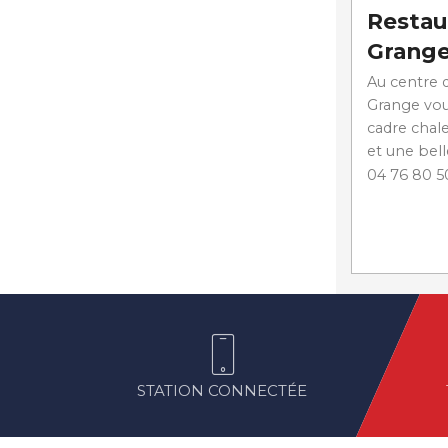
Restau
Grang
Au centre d
Grange vo
cadre chale
et une bell
04 76 80 5
STATION CONNECTÉE