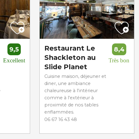
Restaurant Le
9,5
8,4
Shackleton au
Excellent
Très bon
Slide Planet
Cuisine maison, déjeuner et
e
diner, une ambiance
e
chaleureuse à l'intérieur
comme à l'extérieur à
proximité de nos tables
enflammées.
06 67 16 43 48