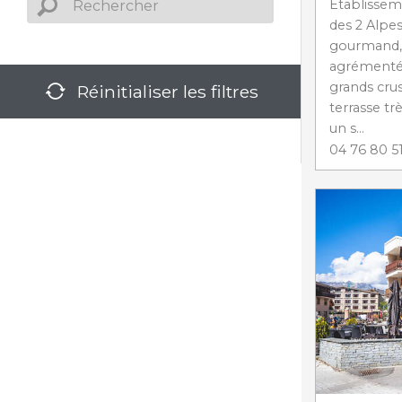
Etablissem
des 2 Alpes
gourmand, 
agrémentée
grands crus
Réinitialiser les filtres
terrasse trè
un s...
04 76 80 51