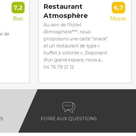
Restaurant
7,2
6,7
Atmosphère
Bon
Moyen
Au sein de l'hôtel
Atmosphère***, nous
re de
proposons une carte "snack"
et un restaurant de type «
buffet à volonté ». Disposant
d'un grand espace, nous a...
04 76 79 21 12
S
FOIRE AUX QUESTIONS