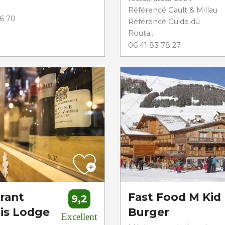
Référencé Gault & Millau
6 70
Référencé Guide du
Routa...
06 41 83 78 27
rant
Fast Food M Kid
9,2
is Lodge
Burger
Excellent