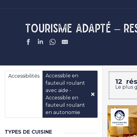
Tourisme adapté – Re
Accessible en
Accessibilités
12
rés
fauteuil roulant
Le plus 
avec aide -
Accessible en
fauteuil roulant
en autonomie
TYPES DE CUISINE