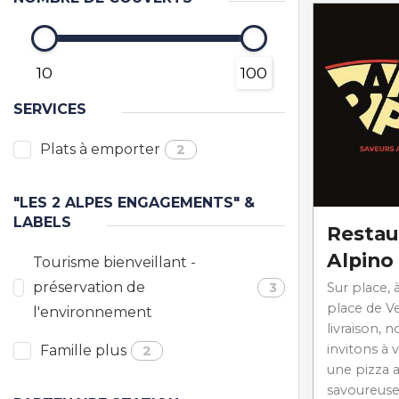
10
100
SERVICES
Plats à emporter
2
"LES 2 ALPES ENGAGEMENTS" &
LABELS
Restau
Alpino
Tourisme bienveillant -
préservation de
3
Sur place,
place de V
l'environnement
livraison, 
invitons à 
Famille plus
2
une pizza 
savoureuse