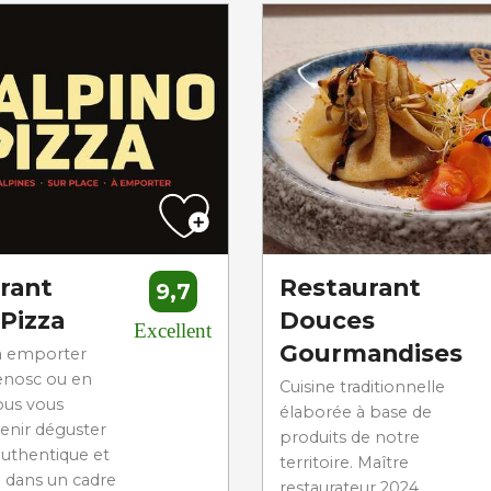
rant
Restaurant
9,7
 Pizza
Douces
Excellent
Gourmandises
 à emporter
enosc ou en
Cuisine traditionnelle
nous vous
élaborée à base de
venir déguster
produits de notre
authentique et
territoire. Maître
 dans un cadre
restaurateur 2024