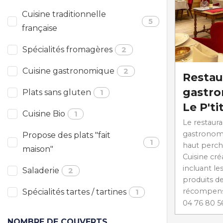
Cuisine traditionnelle
5
française
Spécialités fromagères
2
Cuisine gastronomique
2
Restau
gastr
Plats sans gluten
1
Le P'ti
Cuisine Bio
1
Le restaur
gastronomi
Propose des plats "fait
1
haut perch
maison"
Cuisine cré
incluant le
Saladerie
2
produits de
récompensé
Spécialités tartes / tartines
1
04 76 80 5
NOMBRE DE COUVERTS