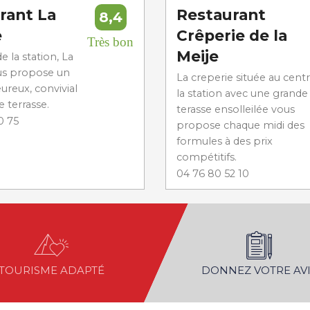
rant La
Restaurant
8,4
e
Crêperie de la
Très bon
Meije
e la station, La
us propose un
La creperie située au cent
ureux, convivial
la station avec une grande
e terrasse.
terasse ensolleilée vous
0 75
propose chaque midi des
formules à des prix
compétitifs.
04 76 80 52 10
TOURISME ADAPTÉ
DONNEZ VOTRE AVI