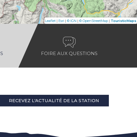
|
|
|
|
Leaflet
Esri
© IGN
© OpenStreetMap
TouristicMaps
S
FOIRE AUX QUESTIONS
RECEVEZ L'ACTUALITÉ DE LA STATION