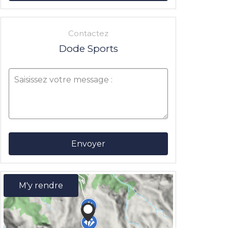
Contactez
Dode Sports
Envoyer
M'y rendre