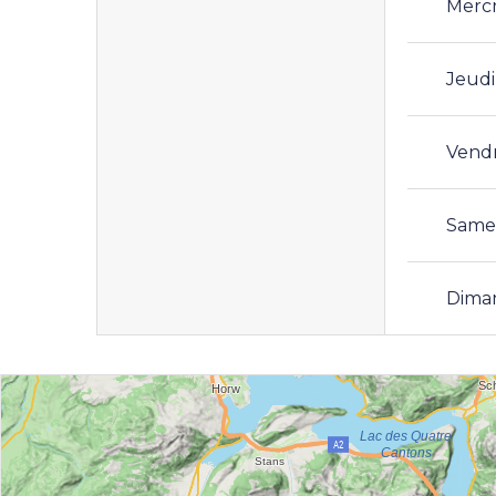
Merc
Jeudi
Vend
Same
Dima