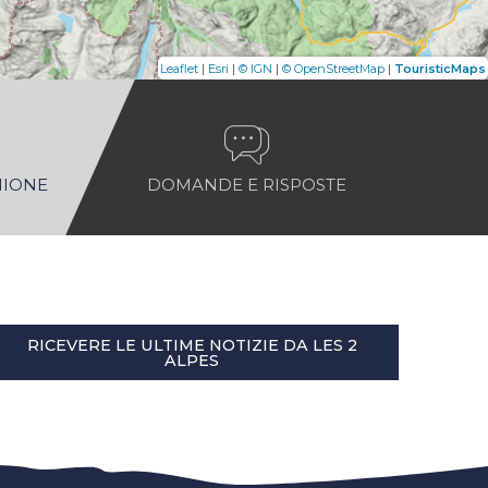
|
|
|
|
Leaflet
Esri
© IGN
© OpenStreetMap
TouristicMaps
NIONE
DOMANDE E RISPOSTE
RICEVERE LE ULTIME NOTIZIE DA LES 2
ALPES