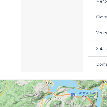
Merc
Giove
Vene
Saba
Dome