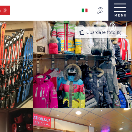
A
MENU
Guarda le foto (5)