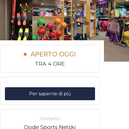
APERTO OGGI
TRA 4 ORE
Per saperne di più
Contatto
Dode Sports Netski