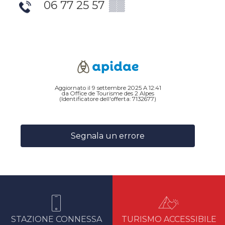
06 77 25 57
▒▒
Aggiornato il 9 settembre 2025 A 12:41
da Office de Tourisme des 2 Alpes
(Identificatore dell'offerta:
7132677
)
Segnala un errore
STAZIONE CONNESSA
TURISMO ACCESSIBILE