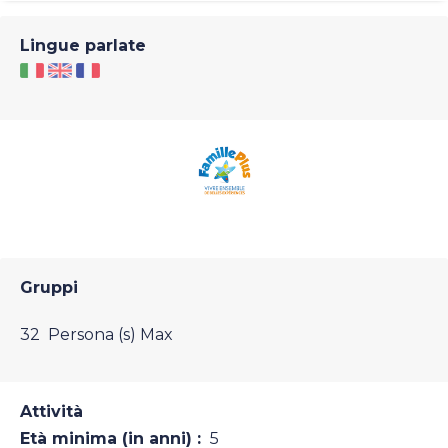
Lingue parlate
Gruppi
32 Persona (s) Max
Attività
Età minima (in anni) :
5