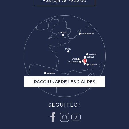
+33 (0)4 76 79 22 00
RAGGIUNGERE LES 2 ALPES
SEGUITECI!
Descrizione