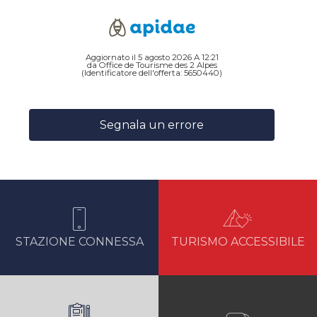
Aggiornato il 5 agosto 2026 A 12:21
da Office de Tourisme des 2 Alpes
(Identificatore dell'offerta:
5650440
)
Segnala un errore
STAZIONE CONNESSA
TURISMO ACCESSIBILE