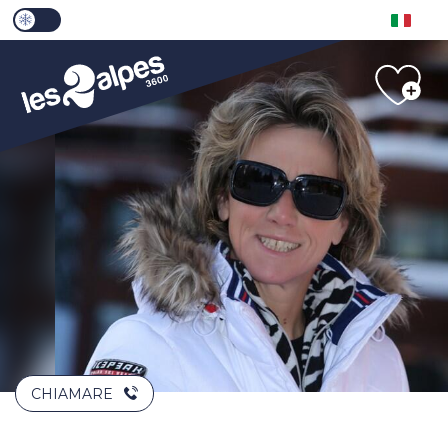
Aller
PAGE D’ACCUEIL ACTUELLE HIVER : PASSER EN M
PAGE D’ACCUEIL ACTUELLE HIVER : PASSER EN MODE ÉTÉ
au
contenu
principal
CHIAMARE