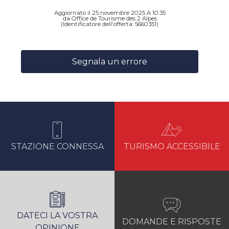
Aggiornato il 25 novembre 2025 A 10:35
da Office de Tourisme des 2 Alpes
(Identificatore dell'offerta:
5660351
)
Segnala un errore
STAZIONE CONNESSA
TURISMO ACCESSIBILE
DATECI LA VOSTRA
DOMANDE E RISPOSTE
OPINIONE