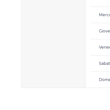
Merc
Giove
Vene
Saba
Dome