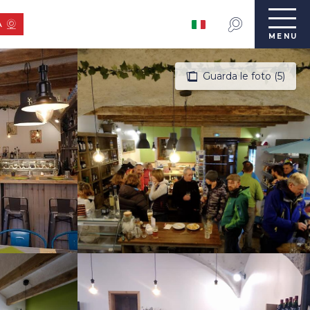
A
MENU
Guarda le foto (5)