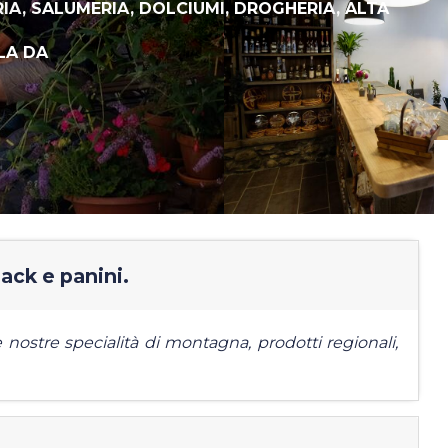
IA,
SALUMERIA,
DOLCIUMI,
DROGHERIA,
ALTA
LA DA
nack e panini.
 nostre specialità di montagna, prodotti regionali,