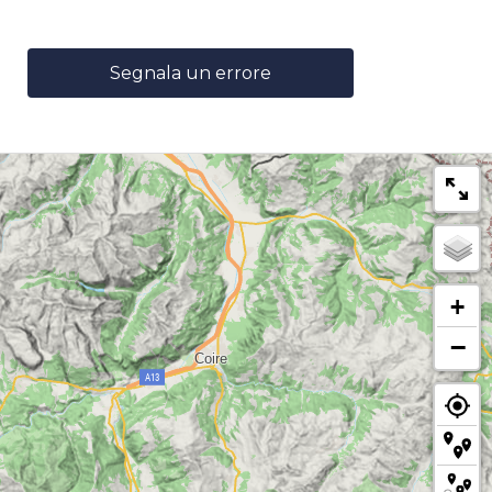
Segnala un errore
+
−