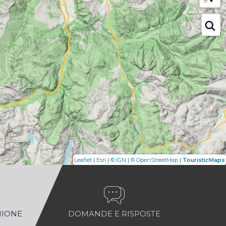
|
|
|
|
Leaflet
Esri
© IGN
© OpenStreetMap
TouristicMaps
NIONE
DOMANDE E RISPOSTE