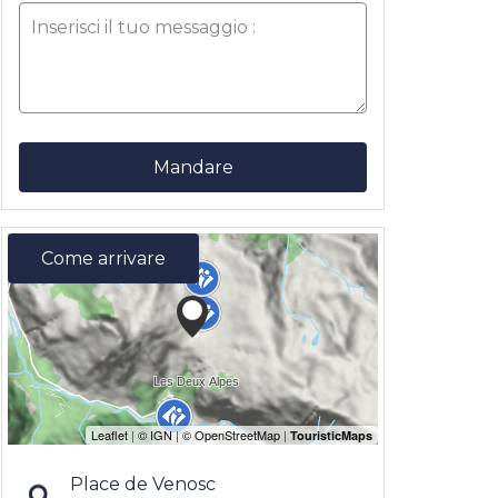
Mandare
Come arrivare
Place de Venosc