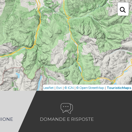
|
|
|
|
Leaflet
Esri
© IGN
© OpenStreetMap
TouristicMaps
NIONE
DOMANDE E RISPOSTE