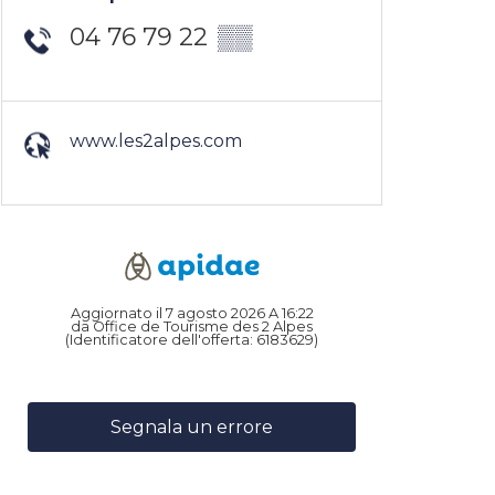
04 76 79 22
▒▒
www.les2alpes.com
Aggiornato il 7 agosto 2026 A 16:22
da Office de Tourisme des 2 Alpes
(Identificatore dell'offerta:
6183629
)
Segnala un errore