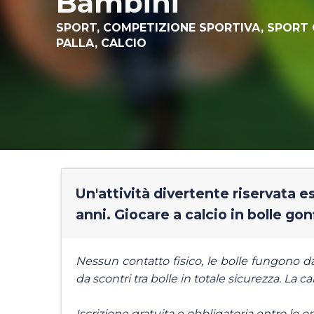
Bambini
SPORT,
COMPETIZIONE SPORTIVA,
SPORT
PALLA,
CALCIO
Un'attività divertente riservata e
anni. Giocare a calcio in bolle gonf
Nessun contatto fisico, le bolle fungono da 
da scontri tra bolle in totale sicurezza. La
Iscrizione gratuita e obbligatoria entro le o