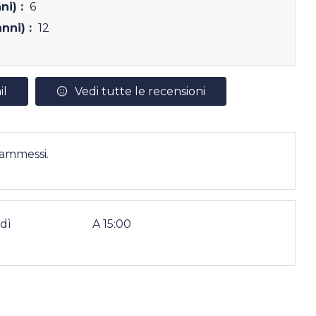
ni) :
6
nni) :
12
il
Vedi tutte le recensioni
 ammessi.
dì
A 15:00