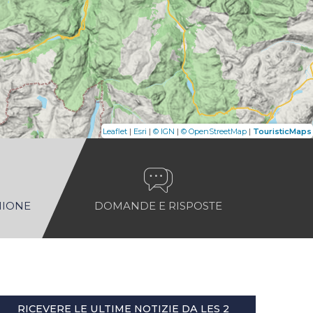
|
|
|
|
Leaflet
Esri
© IGN
© OpenStreetMap
TouristicMaps
NIONE
DOMANDE E RISPOSTE
RICEVERE LE ULTIME NOTIZIE DA LES 2