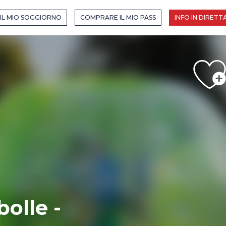
SER EN MODE ÉTÉ
IL MIO SOGGIORNO
COMPRARE IL MIO PASS
INFO IN DIRETT
E ÉTÉ
bolle -