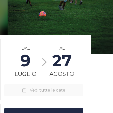
DAL
AL
9
27
LUGLIO
AGOSTO
Vedi tutte le date