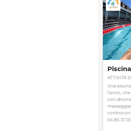
Piscina
ATTIVITÀ 
Una piscina
l'anno, ch
con idroma
massaggian
controcorr
04 85 31 0