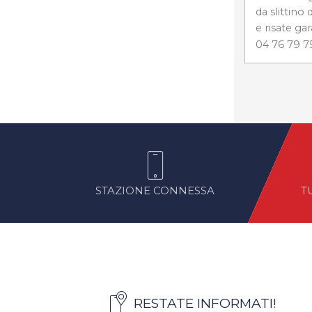
da slittino
e risate gara
04 76 79 7
STAZIONE CONNESSA
T
RESTATE INFORMATI!