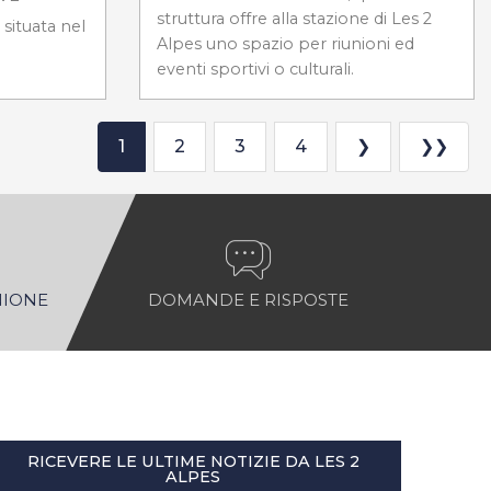
struttura offre alla stazione di Les 2
situata nel
Alpes uno spazio per riunioni ed
eventi sportivi o culturali.
1
2
3
4
❯
❯❯
NIONE
DOMANDE E RISPOSTE
RICEVERE LE ULTIME NOTIZIE DA LES 2
ALPES