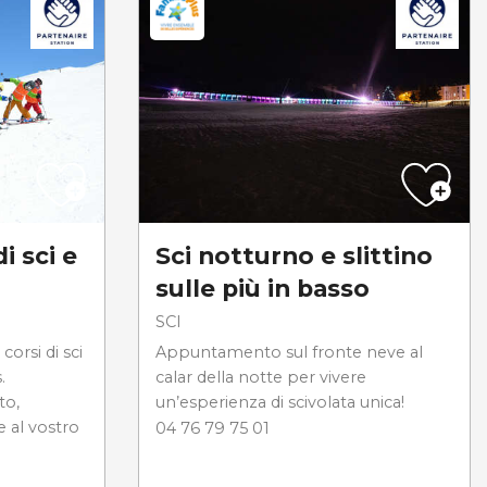
i sci e
Sci notturno e slittino
sulle più in basso
SCI
corsi di sci
Appuntamento sul fronte neve al
.
calar della notte per vivere
to,
un’esperienza di scivolata unica!
 al vostro
04 76 79 75 01