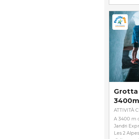
Grotta 
3400
ATTIVITÀ 
A 3400 m di 
Jandri Expre
Les 2 Alpes