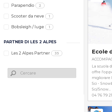
Parapendio
2
Scooter da neve
1
Bobsleigh / luge
1
PARTNER DI LES 2 ALPES
Ecole d
Les 2 Alpes Partner
35
ACCOMPA
La scuola di
offre l'opp
migliorare l
Sci - Snow
Sci/Snow...
04 76 79 21