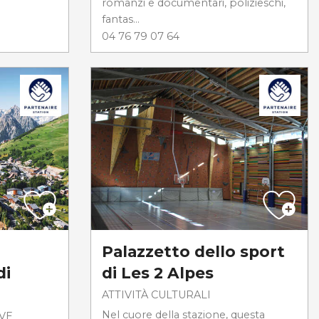
romanzi e documentari, polizieschi,
fantas...
04 76 79 07 64
Palazzetto dello sport
di
di Les 2 Alpes
ATTIVITÀ CULTURALI
Nel cuore della stazione, questa
IVE