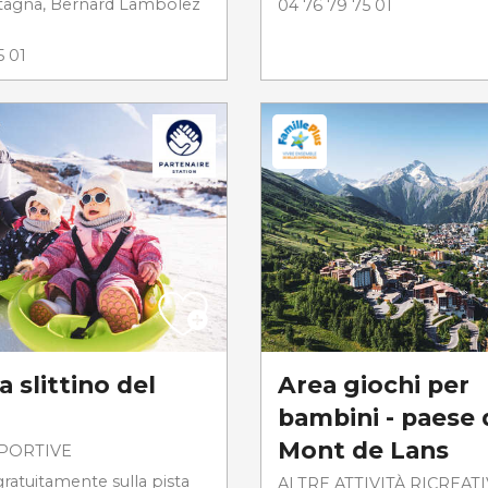
tagna, Bernard Lambolez
04 76 79 75 01
5 01
a slittino del
Area giochi per
bambini - paese 
Mont de Lans
SPORTIVE
gratuitamente sulla pista
ALTRE ATTIVITÀ RICREAT