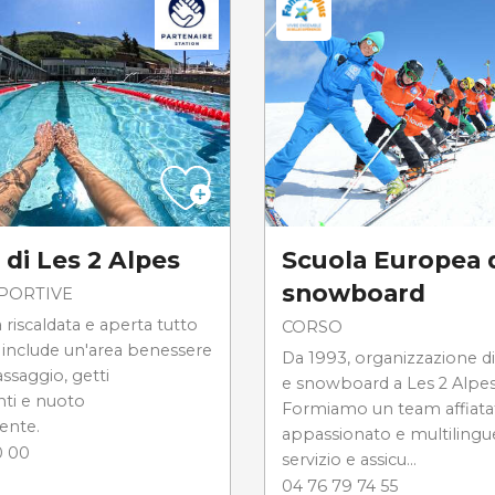
 di Les 2 Alpes
Scuola Europea d
snowboard
SPORTIVE
 riscaldata e aperta tutto
CORSO
e include un'area benessere
Da 1993, organizzazione di 
ssaggio, getti
e snowboard a Les 2 Alpes
ti e nuoto
Formiamo un team affiata
ente.
appassionato e multilingue
0 00
servizio e assicu...
04 76 79 74 55