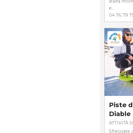
d'alta mon
e...
04 76 79 7
Piste d
Diable
ATTIVITÀ 
Sfrecciate 