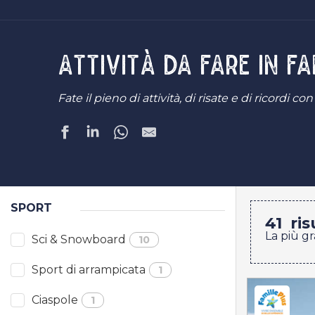
Attività da fare in f
Fate il pieno di attività, di risate e di ricordi con
SPORT
41
ris
La più g
Sci & Snowboard
10
Sport di arrampicata
1
Ciaspole
1