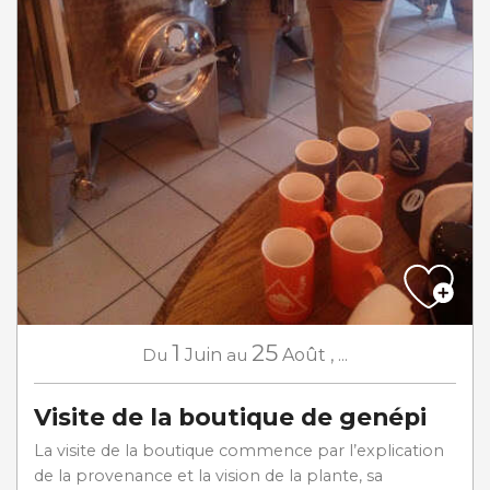
1
25
Du
Juin
au
Août
,
...
Visite de la boutique de genépi
La visite de la boutique commence par l’explication
de la provenance et la vision de la plante, sa