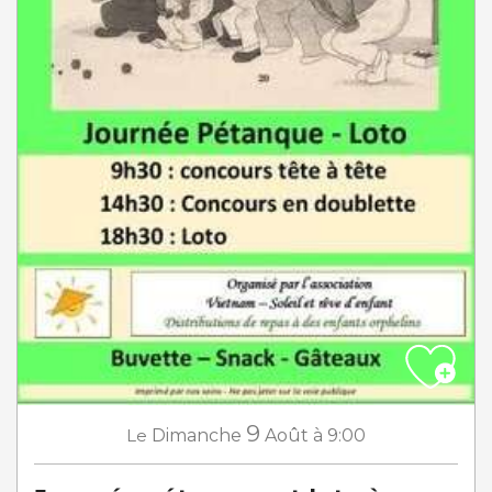
9
Le
Dimanche
Août
à 9:00