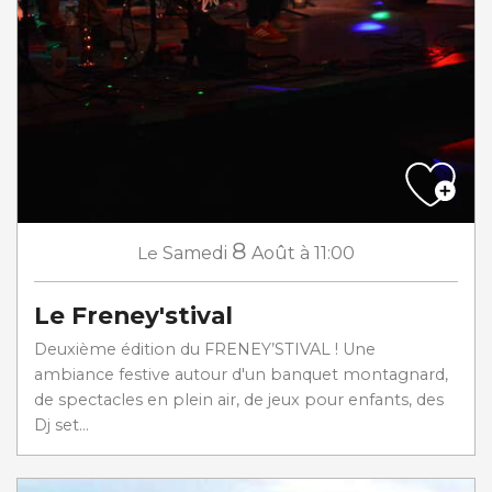
8
Le
Samedi
Août
à 11:00
Le Freney'stival
Deuxième édition du FRENEY’STIVAL ! Une
ambiance festive autour d'un banquet montagnard,
de spectacles en plein air, de jeux pour enfants, des
Dj set...