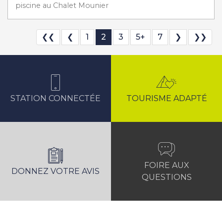
piscine au Chalet Mounier
❮❮
❮
1
2
3
5+
7
❯
❯❯
STATION CONNECTÉE
TOURISME ADAPTÉ
FOIRE AUX
DONNEZ VOTRE AVIS
QUESTIONS