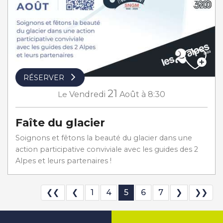
RÉSERVER
21
Le
Vendredi
Août
à 8:30
Faîte du glacier
Soignons et fêtons la beauté du glacier dans une
action participative conviviale avec les guides des 2
Alpes et leurs partenaires !
❮❮
❮
1
4
5
6
7
❯
❯❯