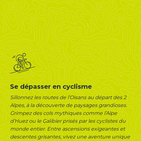
Se dépasser en cyclisme
Sillonnez les routes de l’Oisans au départ des 2
Alpes, à la découverte de paysages grandioses.
Grimpez des cols mythiques comme l’Alpe
d’Huez ou le Galibier prisés par les cyclistes du
monde entier. Entre ascensions exigeantes et
descentes grisantes, vivez une aventure unique