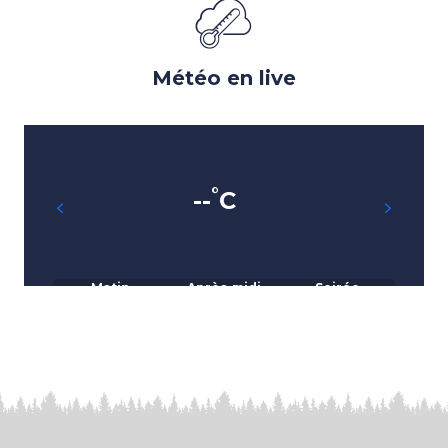
Météo en live
°
--
C
Matin
Après-midi
Soirée
°
°
°
--
C
--
C
--
C