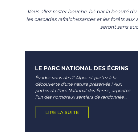
Vous allez rester bouche-bé par la beauté du 
les cascades rafraichissantes et les forêts au
seront sans auc
LE PARC NATIONAL DES ÉCRINS
Évadez-vous des 2 Alpes et partez à la
découverte d’une nature préservée ! Aux
portes du Parc National des Écrins, arpentez
l’un des nombreux sentiers de randonnée,...
LIRE LA SUITE