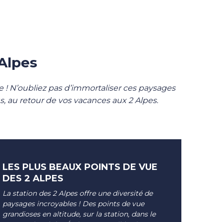
 Alpes
de ! N’oubliez pas d’immortaliser ces paysages
, au retour de vos vacances aux 2 Alpes.
LES PLUS BEAUX POINTS DE VUE
DES 2 ALPES
La station des 2 Alpes offre une diversité de
paysages incroyables ! Des points de vue
grandioses en altitude, sur la station, dans le