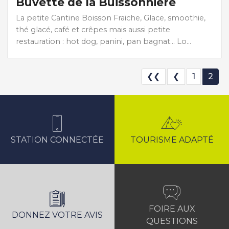
Buvette de la Buissonnière
La petite Cantine Boisson Fraiche, Glace, smoothie,
thé glacé, café et crêpes mais aussi petite
restauration : hot dog, panini, pan bagnat... Lo...
❮❮
❮
1
2
STATION CONNECTÉE
TOURISME ADAPTÉ
FOIRE AUX
DONNEZ VOTRE AVIS
QUESTIONS