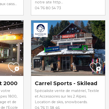
notre site http...
ux caiss...
04 76 80 54 73
t 2000
Carrel Sports - Skilead
 votre
Spécialiste vente de matériel, Textile
lpes 1800,
et Accessoires sur les 2 Alpes.
lage et de
Location de skis, snowboards.
de l'Ecole
04 76 11 38 46