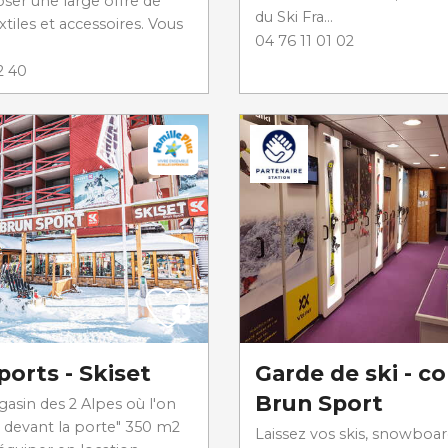
ser une large offre de
du Ski Fra...
xtiles et accessoires. Vous
04 76 11 01 02
2 40
ports - Skiset
Garde de ski - c
Brun Sport
asin des 2 Alpes où l'on
 devant la porte" 350 m2
Laissez vos skis, snowboar