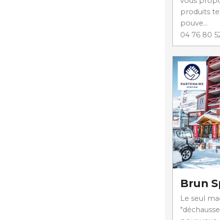
vous propo
produits te
pouve...
04 76 80 5
Brun S
Le seul mag
"déchausse