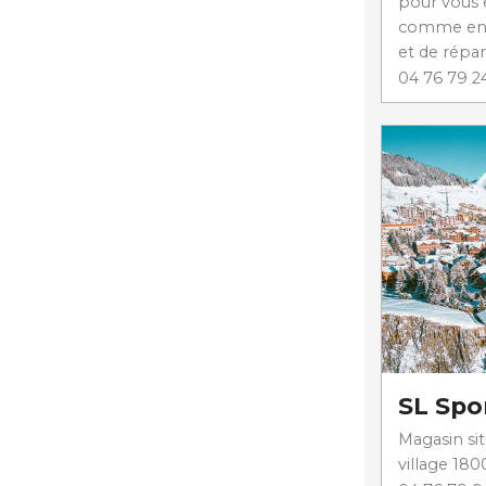
pour vous 
comme en v
et de répara
04 76 79 2
SL Spo
Magasin sit
village 180