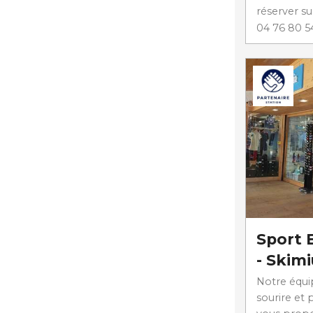
réserver su
04 76 80 5
Sport 
- Skim
Notre équip
sourire et