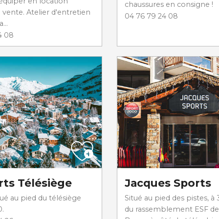
équiper en location
chaussures en consigne !
ente. Atelier d'entretien
04 76 79 24 08
...
4 08
rts Télésiège
Jacques Sports
ué au pied du télésiège
Situé au pied des pistes, à
0.
du rassemblement ESF de