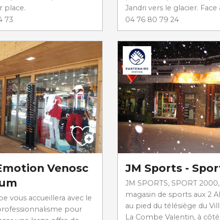
r place.
Jandri vers le glacier. Face a
4 73
04 76 80 79 24
Emotion Venosc
JM Sports - Spor
ium
JM SPORTS, SPORT 2000,
magasin de sports aux 2 A
e vous accueillera avec le
au pied du télésiège du Vil
 professionnalisme pour
La Combe Valentin, à côté 