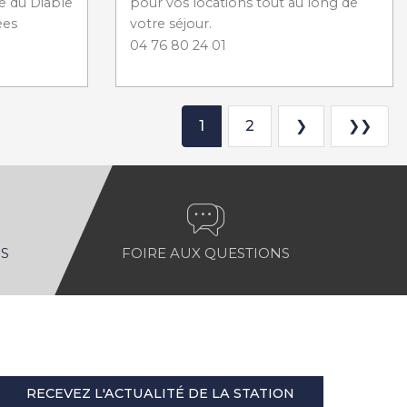
e du Diable
pour vos locations tout au long de
ées
votre séjour.
04 76 80 24 01
1
2
❯
❯❯
S
FOIRE AUX QUESTIONS
RECEVEZ L'ACTUALITÉ DE LA STATION