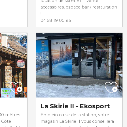
location de ski et VTT, vente
accessoires, espace bar / restauration
!
04 58 19 00 85
La Skirie II - Ekosport
 30 mètres
En plein cœur de la station, votre
 Côte
magasin La Skirie II vous conseillera