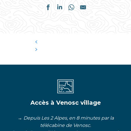
Accès à Venosc village
→ Depuis Les 2 Alpes, en 8 minutes par la
télécabine de Venosc.