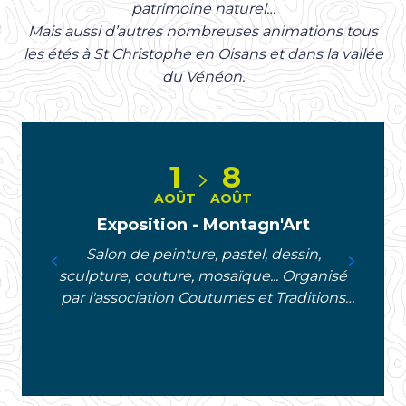
patrimoine naturel…
Mais aussi d’autres nombreuses animations tous
les étés
à St Christophe en Oisans et dans la vallée
du Vénéon.
1
8
AOÛT
AOÛT
Exposition - Montagn'Art
Salon de peinture, pastel, dessin,
sculpture, couture, mosaïque... Organisé
par l'association Coutumes et Traditions
de l'Oisans.