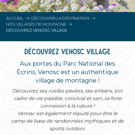
ACCUEIL
DÉCOUVRIR LA DESTINATION
NOS VILLAGES DE MONTAGNE
DÉCOUVREZ VENOSC VILLAGE
DÉCOUVREZ VENOSC VILLAGE
Aux portes du Parc National des
Écrins, Venosc est un authentique
village de montagne !
Découvrez ses ruelles pavées, ses artisans, son
cadre de vie paisible, convivial et sain, sa forte
connexion à la nature !
Venosc est également réputé pour être le
camp de base de randonnées mythiques et de
sports outdoor.