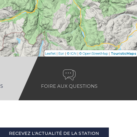
|
|
|
|
Leaflet
Esri
© IGN
© OpenStreetMap
TouristicMaps
S
FOIRE AUX QUESTIONS
RECEVEZ L'ACTUALITÉ DE LA STATION