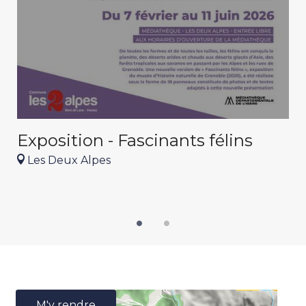
Exposition - Fascinants félins
D
E
Les Deux Alpes
M'y rendre