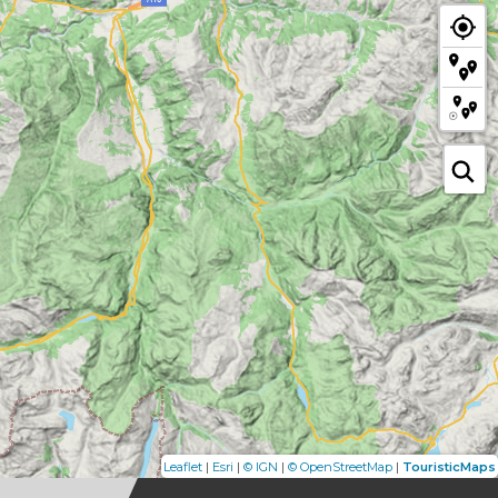
|
|
|
|
Leaflet
Esri
© IGN
© OpenStreetMap
TouristicMaps