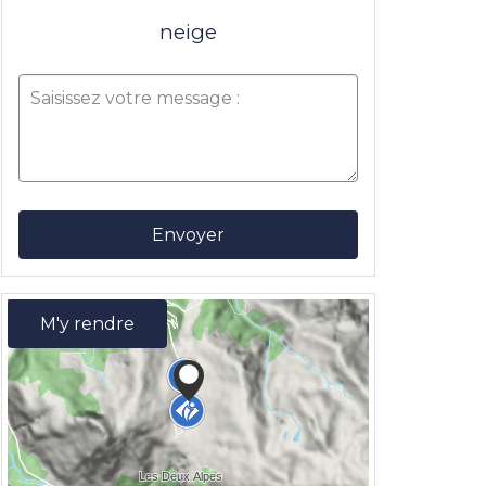
neige
Envoyer
M'y rendre