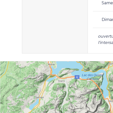
Same
Dima
ouvertu
l'inters