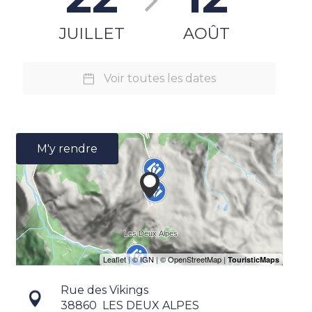
JUILLET
AOÛT
Voir toutes les dates
M'y rendre
Rue des Vikings
38860
LES DEUX ALPES