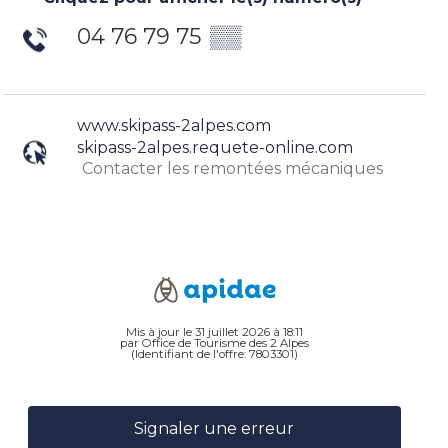
04 76 79 75
▒▒
www.skipass-2alpes.com
skipass-2alpes.requete-online.com
Contacter les remontées mécaniques
Mis à jour le 31 juillet 2026 à 18:11
par Office de Tourisme des 2 Alpes
(Identifiant de l'offre:
7803301
)
Signaler une erreur