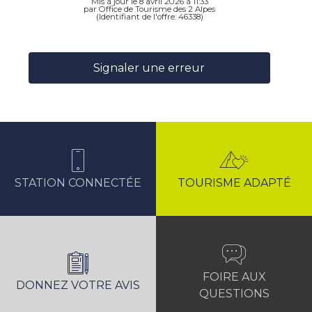
Mis à jour le 8 avril 2026 à 11:33
par Office de Tourisme des 2 Alpes
(Identifiant de l'offre:
46338
)
Signaler une erreur
STATION CONNECTÉE
TOURISME ADAPTÉ
FOIRE AUX
DONNEZ VOTRE AVIS
QUESTIONS