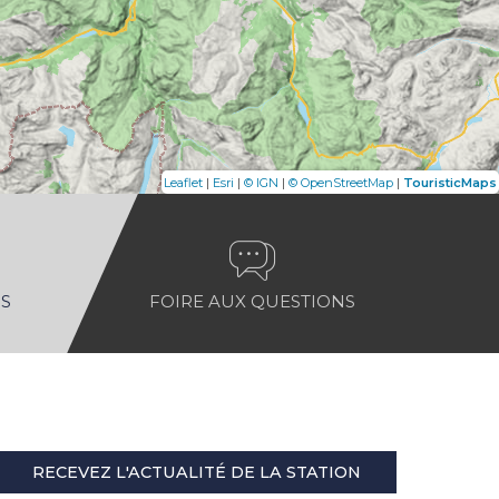
|
|
|
|
Leaflet
Esri
© IGN
© OpenStreetMap
TouristicMaps
S
FOIRE AUX QUESTIONS
RECEVEZ L'ACTUALITÉ DE LA STATION