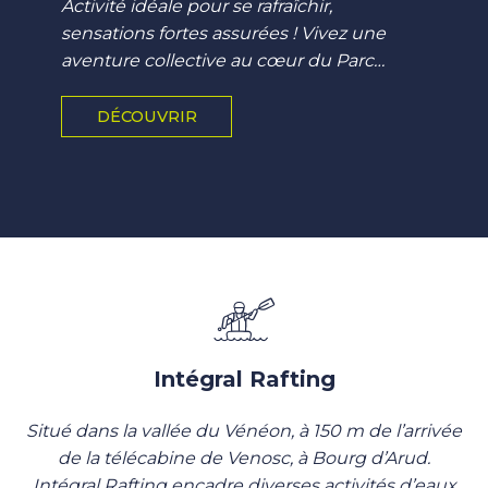
Activité idéale pour se rafraîchir,
sensations fortes assurées ! Vivez une
aventure collective au cœur du Parc
National des Écrins, face au Glacier des
Fétoules, sur les eaux turquoises du
DÉCOUVRIR
Vénéon. Un souvenir inoubliable !
Intégral Rafting
Situé dans la vallée du Vénéon, à 150 m de l’arrivée
de la télécabine de Venosc, à Bourg d’Arud.
Intégral Rafting encadre diverses activités d’eaux