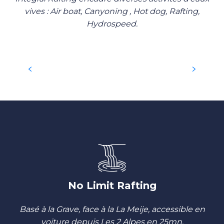
vives : Air boat, Canyoning , Hot dog, Rafting,
Hydrospeed.
RAFTING
HYDROSPEED
MINI RAFT EN AUTONOMIE
HOT DOG / AIR BOAT
CANYONING
DÉCOUVRIR
DÉCOUVRIR
DÉCOUVRIR
DÉCOUVRIR
DÉCOUVRIR
No Limit Rafting
Basé à la Grave, face à la La Meije, accessible en
voiture depuis Les 2 Alpes en 25mn.