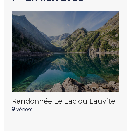
Randonnée Le Lac du Lauvitel
Ra
la
Vénosc
V