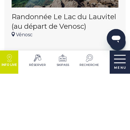
Télécharger
Prestations
Randonnée Le Lac du Lauvitel
Est une
(au départ de Venosc)
étape de ...
Vénosc
Avis
INFO LIVE
RÉSERVER
SKIPASS
RECHERCHE
MENU
DÉCOUVRIR LA DESTINATION
RÉSERVER MON SÉJOUR
JE SUIS SUR PLACE