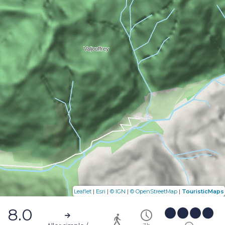
|
|
|
|
Leaflet
Esri
© IGN
© OpenStreetMap
TouristicMaps
8.0